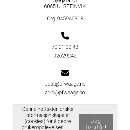
Sjøgata 23
6065 ULSTEINVIK
Org. 945946318
70 01 00 43
92629242
post@pfwaage.no
arild@pfwaage.no
Denne nettsiden bruker
informasjonskapsler
Del nettside
Jeg
(cookies) for å bedre
forstår!
brukeropplevelsen.
Les