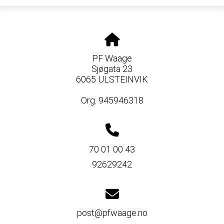
PF Waage
Sjøgata 23
6065 ULSTEINVIK
Org. 945946318
70 01 00 43
92629242
post@pfwaage.no