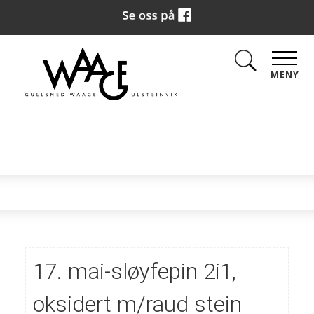
MENY
17. mai-sløyfepin 2i1,
oksidert m/raud stein