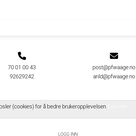
70 01 00 43
post@pfwaage.no
92629242
arild@pfwaage.no
psler (cookies) for å bedre brukeropplevelsen.
Les mer
PERSONVERNERKLÆRING
LOGG INN