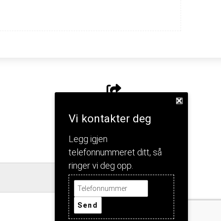
Del nettside
Vi kontakter deg
Legg igjen
telefonnummeret ditt, så
ringer vi deg opp.
Jeg forstår!