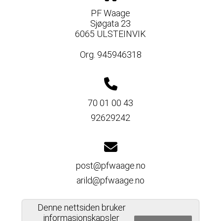
PF Waage
Sjøgata 23
6065 ULSTEINVIK
Org. 945946318
70 01 00 43
92629242
post@pfwaage.no
arild@pfwaage.no
Denne nettsiden bruker
informasjonskapsler