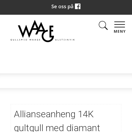
MENY
Allianseanheng 14K
gultgull med diamant