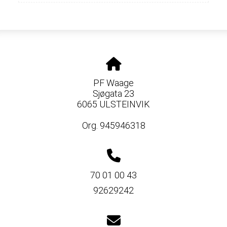
PF Waage
Sjøgata 23
6065 ULSTEINVIK
Org. 945946318
70 01 00 43
92629242