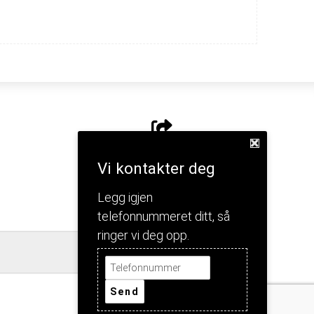
Del nettside
Vi kontakter deg
Legg igjen
telefonnummeret ditt, så
ringer vi deg opp.
Jeg forstår!