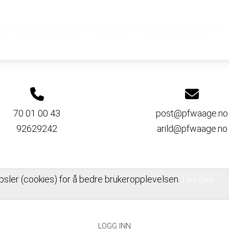
70 01 00 43
post@pfwaage.no
92629242
arild@pfwaage.no
psler (cookies) for å bedre brukeropplevelsen.
Les mer
PERSONVERNERKLÆRING
LOGG INN