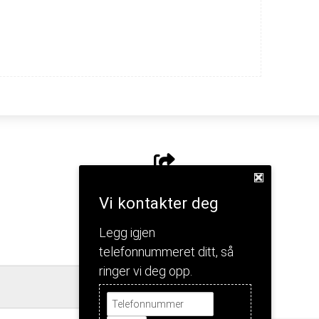
Del nettside
Vi kontakter deg
Legg igjen
telefonnummeret ditt, så
ringer vi deg opp.
Jeg forstår!