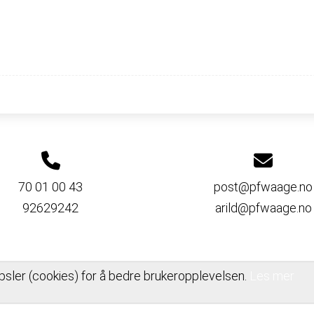
70 01 00 43
post@pfwaage.no
92629242
arild@pfwaage.no
psler (cookies) for å bedre brukeropplevelsen.
Les mer
PERSONVERNERKLÆRING