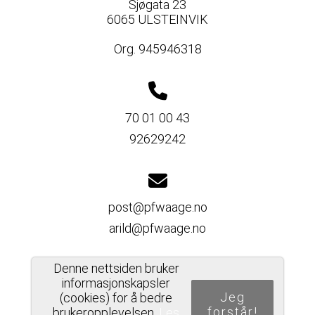
Sjøgata 23
6065 ULSTEINVIK
Org. 945946318
70 01 00 43
92629242
post@pfwaage.no
arild@pfwaage.no
Denne nettsiden bruker
informasjonskapsler
Jeg
Del nettside
(cookies) for å bedre
forstår!
brukeropplevelsen.
Les