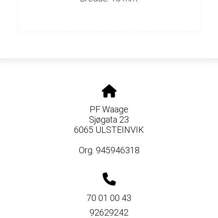
PF Waage
Sjøgata 23
6065 ULSTEINVIK
Org. 945946318
70 01 00 43
92629242