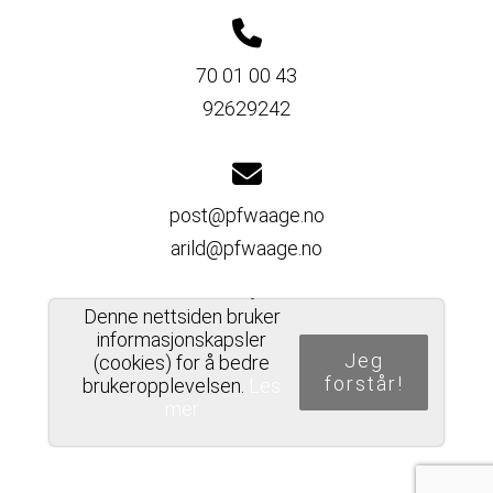
70 01 00 43
92629242
post@pfwaage.no
arild@pfwaage.no
Denne nettsiden bruker
informasjonskapsler
Del nettside
Jeg
(cookies) for å bedre
forstår!
brukeropplevelsen.
Les
mer
PERSONVERNERKLÆRING