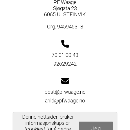
PF Waage
Sjøgata 23
6065 ULSTEINVIK
Org. 945946318
70 01 00 43
92629242
post@pfwaage.no
arild@pfwaage.no
Denne nettsiden bruker
informasjonskapsler
Jeg
Del nettside
(cookies) for å bedre