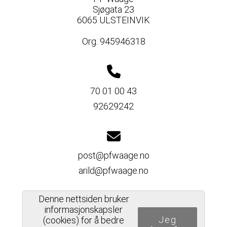
Sjøgata 23
6065 ULSTEINVIK
Org. 945946318
70 01 00 43
92629242
post@pfwaage.no
arild@pfwaage.no
Denne nettsiden bruker
informasjonskapsler
Jeg
Del nettside
(cookies) for å bedre