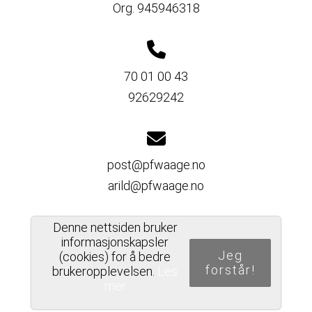
Org. 945946318
70 01 00 43
92629242
post@pfwaage.no
arild@pfwaage.no
Denne nettsiden bruker
informasjonskapsler
Del nettside
Jeg
(cookies) for å bedre
forstår!
brukeropplevelsen.
Les
mer