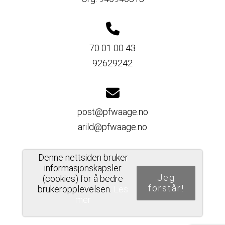
70 01 00 43
92629242
post@pfwaage.no
arild@pfwaage.no
Denne nettsiden bruker
informasjonskapsler
Del nettside
Jeg
(cookies) for å bedre
forstår!
brukeropplevelsen.
Les
mer
PERSONVERNERKLÆRING