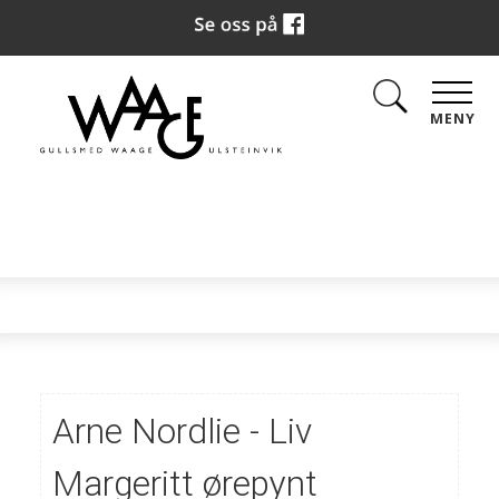
MENY
Arne Nordlie - Liv
Margeritt ørepynt