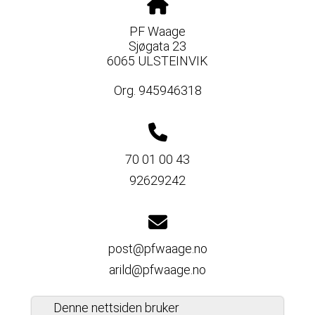
PF Waage
Sjøgata 23
6065 ULSTEINVIK
Org. 945946318
70 01 00 43
92629242
post@pfwaage.no
arild@pfwaage.no
Denne nettsiden bruker