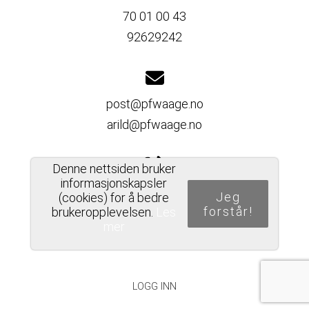
70 01 00 43
92629242
post@pfwaage.no
arild@pfwaage.no
Denne nettsiden bruker
informasjonskapsler
Del nettside
Jeg
(cookies) for å bedre
forstår!
brukeropplevelsen.
Les
mer
PERSONVERNERKLÆRING
LOGG INN