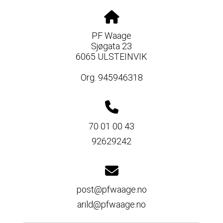
PF Waage
Sjøgata 23
6065 ULSTEINVIK
Org. 945946318
70 01 00 43
92629242
post@pfwaage.no
arild@pfwaage.no