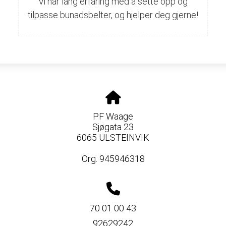
Vi har lang erfaring med å sette opp og
tilpasse bunadsbelter, og hjelper deg gjerne!
PF Waage
Sjøgata 23
6065 ULSTEINVIK
Org. 945946318
70 01 00 43
92629242