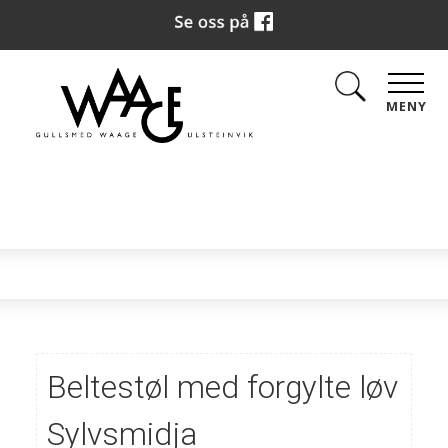
MENY
Beltestøl med forgylte løv
Sylvsmidja