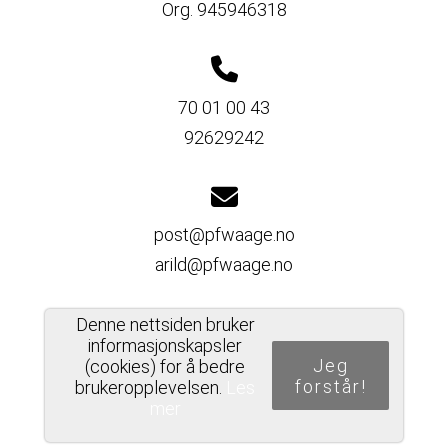
Org. 945946318
70 01 00 43
92629242
post@pfwaage.no
arild@pfwaage.no
Denne nettsiden bruker
informasjonskapsler
Del nettside
Jeg
(cookies) for å bedre
forstår!
brukeropplevelsen.
Les
mer