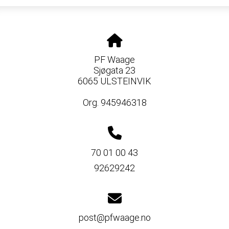
PF Waage
Sjøgata 23
6065 ULSTEINVIK
Org. 945946318
70 01 00 43
92629242
post@pfwaage.no