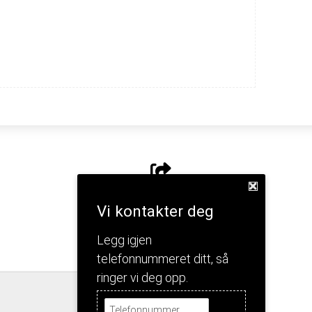
Del nettside
Vi kontakter deg
Legg igjen
telefonnummeret ditt, så
ringer vi deg opp.
Jeg forstår!