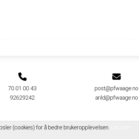
70 01 00 43
post@pfwaage.no
92629242
arild@pfwaage.no
psler (cookies) for å bedre brukeropplevelsen.
Les mer