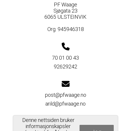
PF Waage
Sjøgata 23
6065 ULSTEINVIK
Org. 945946318
70 01 00 43
92629242
post@pfwaage.no
arild@pfwaage.no
Denne nettsiden bruker
informasjonskapsler