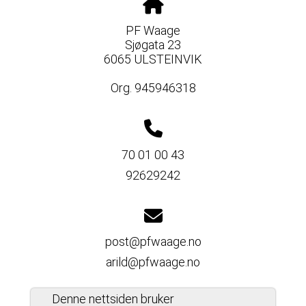
PF Waage
Sjøgata 23
6065 ULSTEINVIK
Org. 945946318
70 01 00 43
92629242
post@pfwaage.no
arild@pfwaage.no
Denne nettsiden bruker