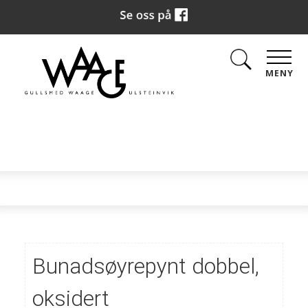
MENY
Bunadsøyrepynt dobbel,
oksidert