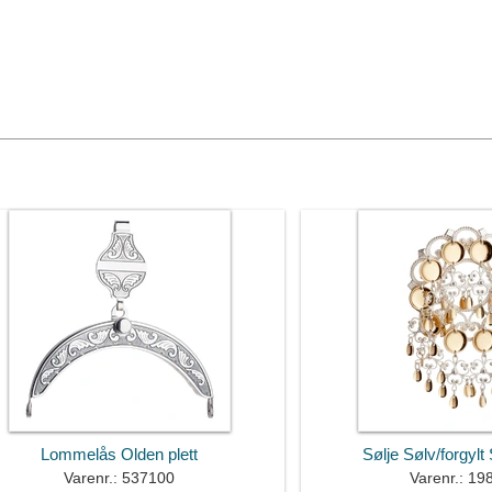
Lommelås Olden plett
Sølje Sølv/forgylt
Varenr.: 537100
Varenr.: 19