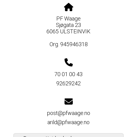
PF Waage
Sjøgata 23
6065 ULSTEINVIK
Org. 945946318
70 01 00 43
92629242
post@pfwaage.no
arild@pfwaage.no