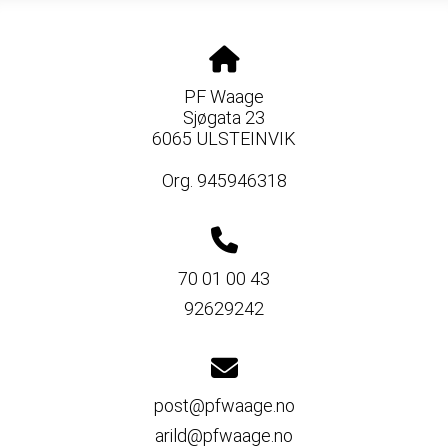
PF Waage
Sjøgata 23
6065 ULSTEINVIK
Org. 945946318
70 01 00 43
92629242
post@pfwaage.no
arild@pfwaage.no