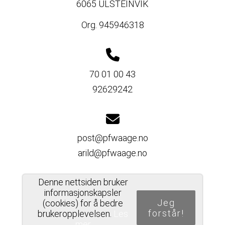
6065 ULSTEINVIK
Org. 945946318
70 01 00 43
92629242
post@pfwaage.no
arild@pfwaage.no
Denne nettsiden bruker
informasjonskapsler
Del nettside
Jeg
(cookies) for å bedre
forstår!
brukeropplevelsen.
Les
mer