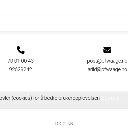
70 01 00 43
post@pfwaage.no
92629242
arild@pfwaage.no
psler (cookies) for å bedre brukeropplevelsen.
Les mer
PERSONVERNERKLÆRING
LOGG INN