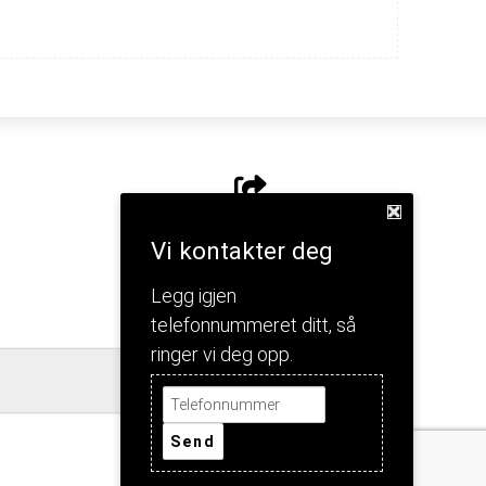
Del nettside
Vi kontakter deg
Legg igjen
telefonnummeret ditt, så
ringer vi deg opp.
Jeg forstår!