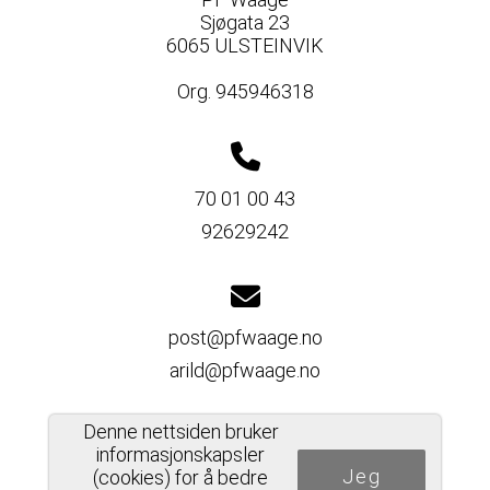
Sjøgata 23
6065 ULSTEINVIK
Org. 945946318
70 01 00 43
92629242
post@pfwaage.no
arild@pfwaage.no
Denne nettsiden bruker
informasjonskapsler
Jeg
Del nettside
(cookies) for å bedre