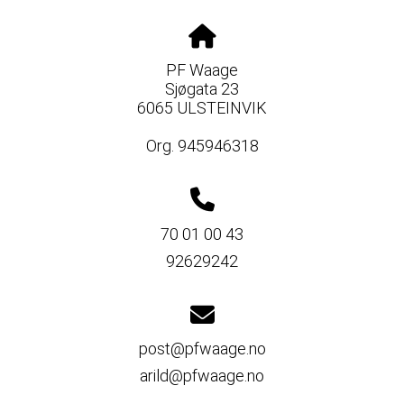
PF Waage
Sjøgata 23
6065 ULSTEINVIK
Org. 945946318
70 01 00 43
92629242
post@pfwaage.no
arild@pfwaage.no