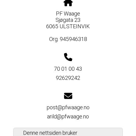
PF Waage
Sjøgata 23
6065 ULSTEINVIK
Org. 945946318
70 01 00 43
92629242
post@pfwaage.no
arild@pfwaage.no
Denne nettsiden bruker