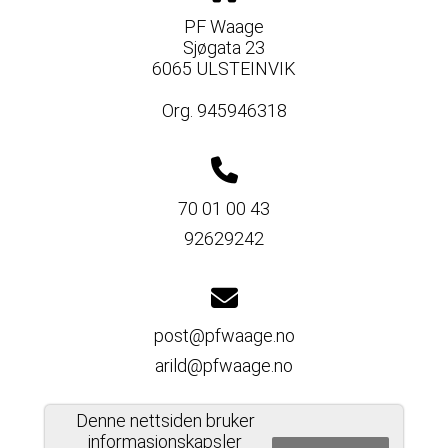
PF Waage
Sjøgata 23
6065 ULSTEINVIK
Org. 945946318
70 01 00 43
92629242
post@pfwaage.no
arild@pfwaage.no
Denne nettsiden bruker
informasjonskapsler