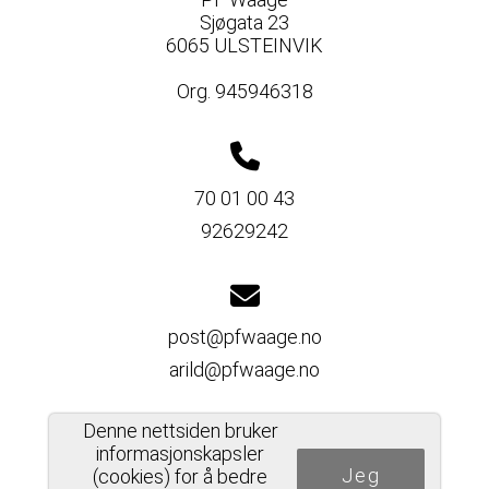
Sjøgata 23
6065 ULSTEINVIK
Org. 945946318
70 01 00 43
92629242
post@pfwaage.no
arild@pfwaage.no
Denne nettsiden bruker
informasjonskapsler
Jeg
Del nettside
(cookies) for å bedre