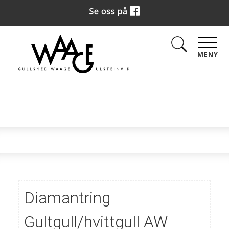
MENY
Diamantring
Gultgull/hvittgull AW