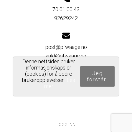
70 01 00 43
92629242
post@pfwaage.no
arild@pfwaage.no
Denne nettsiden bruker
informasjonskapsler
Jeg
(cookies) for å bedre
forstår!
brukeropplevelsen.
Les
Del nettside
mer
PERSONVERNERKLÆRING
LOGG INN