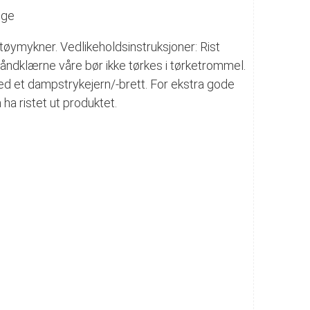
ige
øymykner. Vedlikeholdsinstruksjoner: Rist
nhåndklærne våre bør ikke tørkes i tørketrommel.
 med et dampstrykejern/-brett. For ekstra gode
 ha ristet ut produktet.