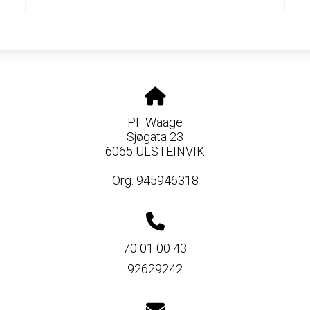
PF Waage
Sjøgata 23
6065 ULSTEINVIK
Org. 945946318
70 01 00 43
92629242