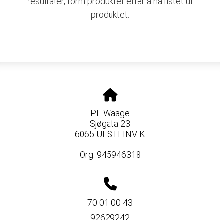
resultater, form produktet etter å ha ristet ut
produktet.
PF Waage
Sjøgata 23
6065 ULSTEINVIK
Org. 945946318
70 01 00 43
92629242