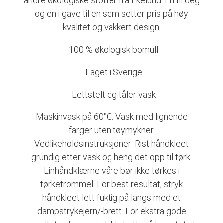
andre økologiske stoffer fra Ekelund. En til deg
og en i gave til en som setter pris på høy
kvalitet og vakkert design.
· 100 % økologisk bomull
· Laget i Sverige
· Lettstelt og tåler vask
Maskinvask på 60°C. Vask med lignende
farger uten tøymykner.
Vedlikeholdsinstruksjoner: Rist håndkleet
grundig etter vask og heng det opp til tørk.
Linhåndklærne våre bør ikke tørkes i
tørketrommel. For best resultat, stryk
håndkleet lett fuktig på langs med et
dampstrykejern/-brett. For ekstra gode