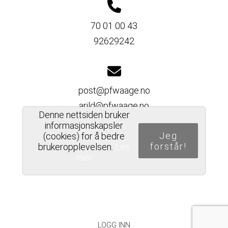
70 01 00 43
92629242
post@pfwaage.no
arild@pfwaage.no
Denne nettsiden bruker
informasjonskapsler
Jeg
(cookies) for å bedre
forstår!
brukeropplevelsen.
Les
Del nettside
mer
PERSONVERNERKLÆRING
LOGG INN