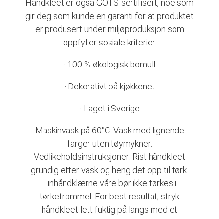
Håndkleet er også GOTS-sertifisert, noe som
gir deg som kunde en garanti for at produktet
er produsert under miljøproduksjon som
oppfyller sosiale kriterier.
· 100 % økologisk bomull
· Dekorativt på kjøkkenet
· Laget i Sverige
Maskinvask på 60°C. Vask med lignende
farger uten tøymykner.
Vedlikeholdsinstruksjoner: Rist håndkleet
grundig etter vask og heng det opp til tørk.
Linhåndklærne våre bør ikke tørkes i
tørketrommel. For best resultat, stryk
håndkleet lett fuktig på langs med et