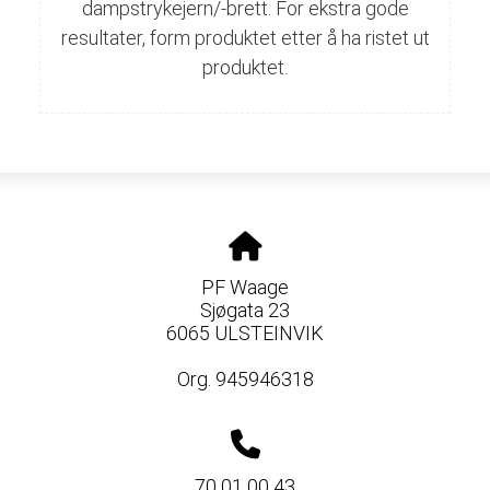
dampstrykejern/-brett. For ekstra gode
resultater, form produktet etter å ha ristet ut
produktet.
PF Waage
Sjøgata 23
6065 ULSTEINVIK
Org. 945946318
70 01 00 43