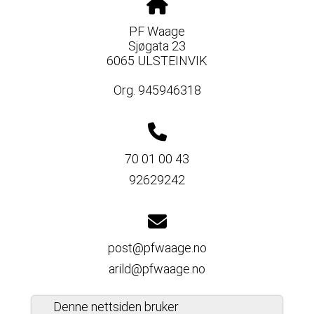
PF Waage
Sjøgata 23
6065 ULSTEINVIK
Org. 945946318
70 01 00 43
92629242
post@pfwaage.no
arild@pfwaage.no
Denne nettsiden bruker