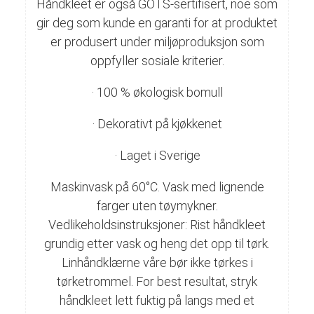
Håndkleet er også GOTS-sertifisert, noe som
gir deg som kunde en garanti for at produktet
er produsert under miljøproduksjon som
oppfyller sosiale kriterier.
· 100 % økologisk bomull
· Dekorativt på kjøkkenet
· Laget i Sverige
Maskinvask på 60°C. Vask med lignende
farger uten tøymykner.
Vedlikeholdsinstruksjoner: Rist håndkleet
grundig etter vask og heng det opp til tørk.
Linhåndklærne våre bør ikke tørkes i
tørketrommel. For best resultat, stryk
håndkleet lett fuktig på langs med et