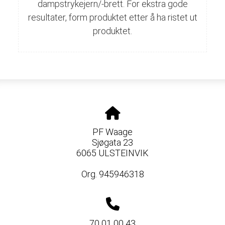
dampstrykejern/-brett. For ekstra gode
resultater, form produktet etter å ha ristet ut
produktet.
PF Waage
Sjøgata 23
6065 ULSTEINVIK
Org. 945946318
70 01 00 43