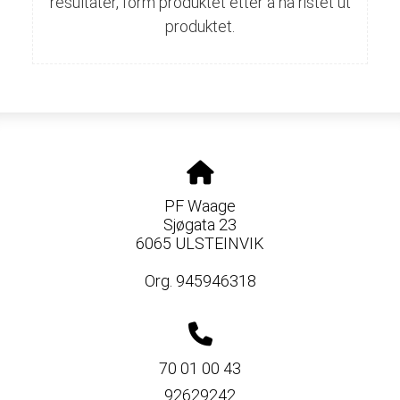
resultater, form produktet etter å ha ristet ut
produktet.
PF Waage
Sjøgata 23
6065 ULSTEINVIK
Org. 945946318
70 01 00 43
92629242