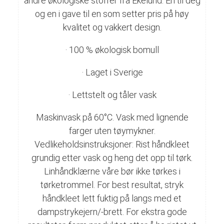
andre økologiske stoffer fra Ekelund. En til deg
og en i gave til en som setter pris på høy
kvalitet og vakkert design.
· 100 % økologisk bomull
· Laget i Sverige
· Lettstelt og tåler vask
Maskinvask på 60°C. Vask med lignende
farger uten tøymykner.
Vedlikeholdsinstruksjoner: Rist håndkleet
grundig etter vask og heng det opp til tørk.
Linhåndklærne våre bør ikke tørkes i
tørketrommel. For best resultat, stryk
håndkleet lett fuktig på langs med et
dampstrykejern/-brett. For ekstra gode