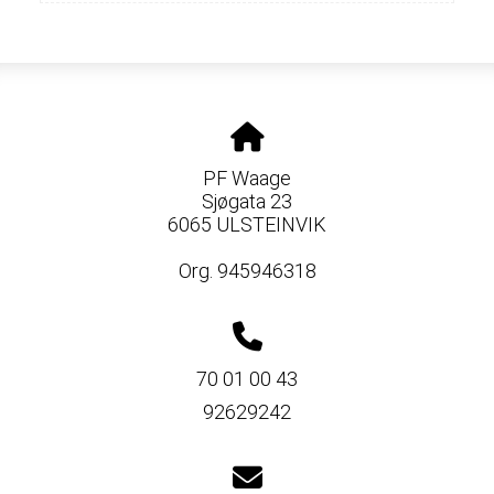
PF Waage
Sjøgata 23
6065 ULSTEINVIK
Org. 945946318
70 01 00 43
92629242