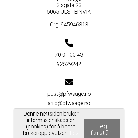
Sjøgata 23
6065 ULSTEINVIK
Org. 945946318
70 01 00 43
92629242
post@pfwaage.no
arild@pfwaage.no
Denne nettsiden bruker
informasjonskapsler
Jeg
(cookies) for å bedre
forstår!
brukeropplevelsen.
Les
Del nettside