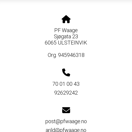
PF Waage
Sjøgata 23
6065 ULSTEINVIK
Org. 945946318
70 01 00 43
92629242
post@pfwaage.no
arild@pfwaage.no