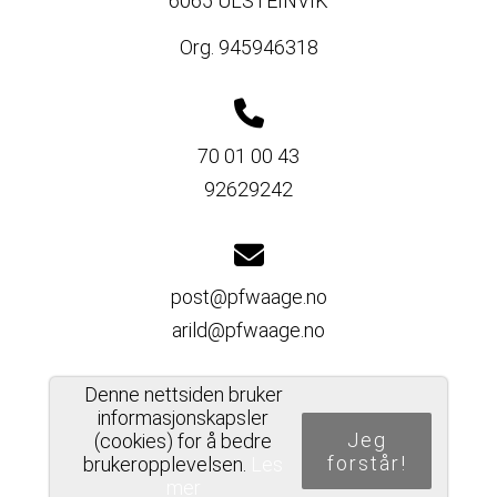
6065 ULSTEINVIK
Org. 945946318
70 01 00 43
92629242
post@pfwaage.no
arild@pfwaage.no
Denne nettsiden bruker
informasjonskapsler
Del nettside
Jeg
(cookies) for å bedre
forstår!
brukeropplevelsen.
Les
mer