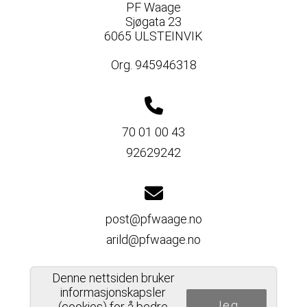
PF Waage
Sjøgata 23
6065 ULSTEINVIK
Org. 945946318
70 01 00 43
92629242
post@pfwaage.no
arild@pfwaage.no
Denne nettsiden bruker
informasjonskapsler
Jeg
(cookies) for å bedre
Del nettside