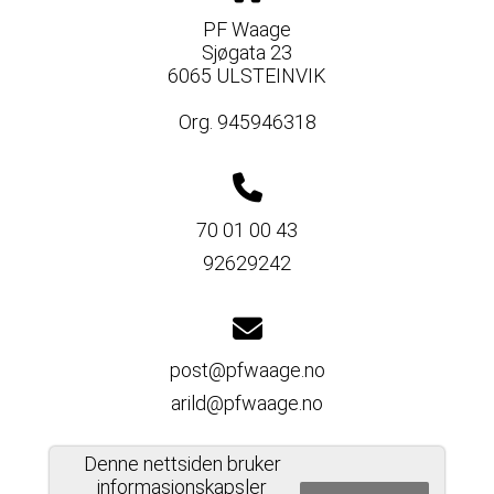
PF Waage
Sjøgata 23
6065 ULSTEINVIK
Org. 945946318
70 01 00 43
92629242
post@pfwaage.no
arild@pfwaage.no
Denne nettsiden bruker
informasjonskapsler