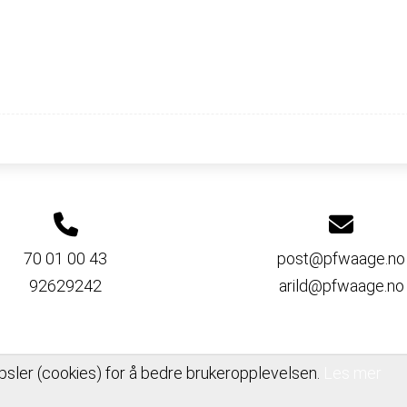
70 01 00 43
post@pfwaage.no
92629242
arild@pfwaage.no
psler (cookies) for å bedre brukeropplevelsen.
Les mer