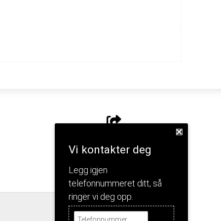
Del nettside
Vi kontakter deg
Legg igjen
telefonnummeret ditt, så
ringer vi deg opp.
Jeg forstår!