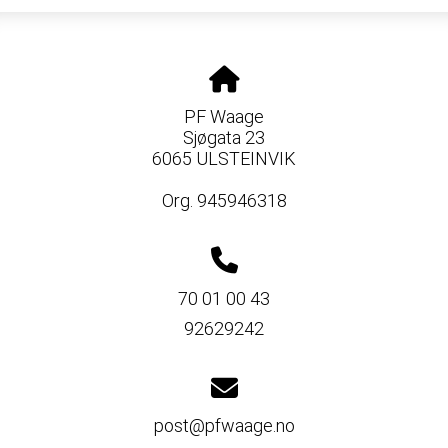
PF Waage
Sjøgata 23
6065 ULSTEINVIK
Org. 945946318
70 01 00 43
92629242
post@pfwaage.no